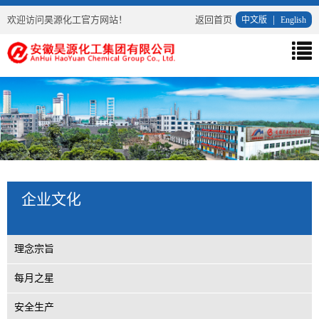
欢迎访问昊源化工官方网站！
返回首页
|
中文版
English
导
航
菜
单
企业文化
理念宗旨
每月之星
安全生产