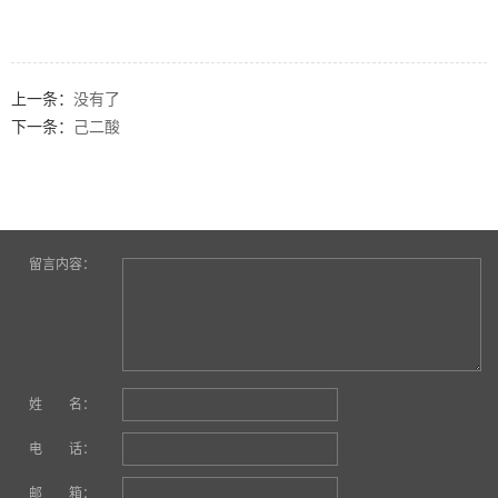
上一条：
没有了
下一条：
己二酸
留言内容：
姓 名：
电 话：
邮 箱：