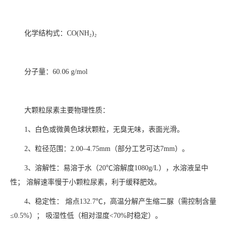
化学结构式：CO(NH₂)₂
分子量：60.06 g/mol
大颗粒尿素主要物理性质：
1、白色或微黄色球状颗粒，无臭无味，表面光滑。
2、粒径范围：2.00–4.75mm（部分工艺可达7mm）。
3、溶解性：易溶于水（20℃溶解度1080g/L），水溶液呈中
性； 溶解速率慢于小颗粒尿素，利于缓释肥效。
4、稳定性： 熔点132.7℃，高温分解产生缩二脲（需控制含量
≤0.5%）； 吸湿性低（相对湿度<70%时稳定）。