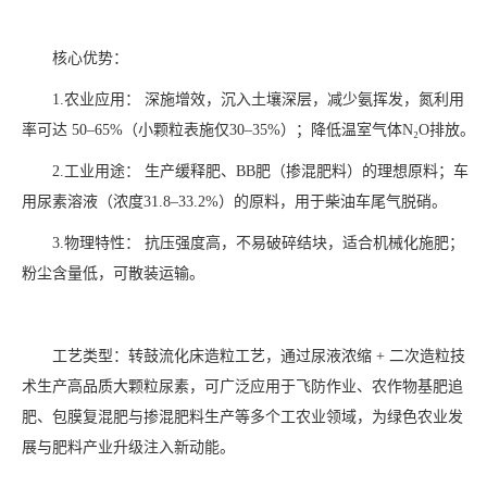
核心优势：
1.农业应用： 深施增效，沉入土壤深层，减少氨挥发，氮利用
率可达 50–65%（小颗粒表施仅30–35%）；降低温室气体N₂O排放。
2.工业用途： 生产缓释肥、BB肥（掺混肥料）的理想原料；车
用尿素溶液（浓度31.8–33.2%）的原料，用于柴油车尾气脱硝。
3.物理特性： 抗压强度高，不易破碎结块，适合机械化施肥；
粉尘含量低，可散装运输。
工艺类型：转鼓流化床造粒工艺，通过尿液浓缩 + 二次造粒技
术生产高品质大颗粒尿素，可广泛应用于飞防作业、农作物基肥追
肥、包膜复混肥与掺混肥料生产等多个工农业领域，为绿色农业发
展与肥料产业升级注入新动能。